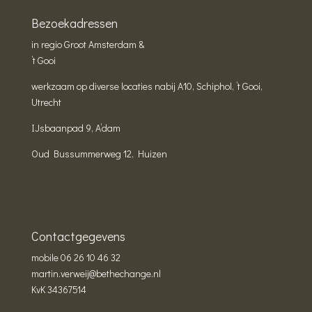
Bezoekadressen
in regio Groot Amsterdam &
’t Gooi
werkzaam op diverse locaties nabij A10, Schiphol, ’t Gooi,
Utrecht
IJsbaanpad 9, A’dam
Oud Bussummerweg 12, Huizen
Contactgegevens
mobile
06 26 10 46 32
martin.verweij@bethechange.nl
KvK 34367514