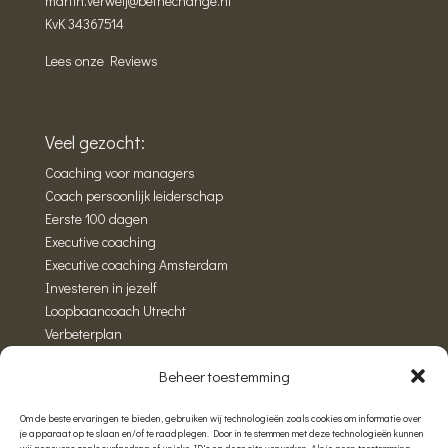
martin.verweij@bethechange.nl
KvK 34367514
Lees onze Reviews
Veel gezocht:
Coaching voor managers
Coach persoonlijk leiderschap
Eerste 100 dagen
Executive coaching
Executive coaching Amsterdam
Investeren in jezelf
Loopbaancoach Utrecht
Verbeterplan
Wandelcoaching
Beheer toestemming
Privacy statement
Om de beste ervaringen te bieden, gebruiken wij technologieën zoals cookies om informatie over
Sitemap
je apparaat op te slaan en/of te raadplegen. Door in te stemmen met deze technologieën kunnen