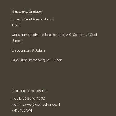
Bezoekadressen
in regio Groot Amsterdam &
’t Gooi
werkzaam op diverse locaties nabij A10, Schiphol, ’t Gooi,
Utrecht
IJsbaanpad 9, A’dam
Oud Bussummerweg 12, Huizen
Contactgegevens
mobile
06 26 10 46 32
martin.verweij@bethechange.nl
KvK 34367514