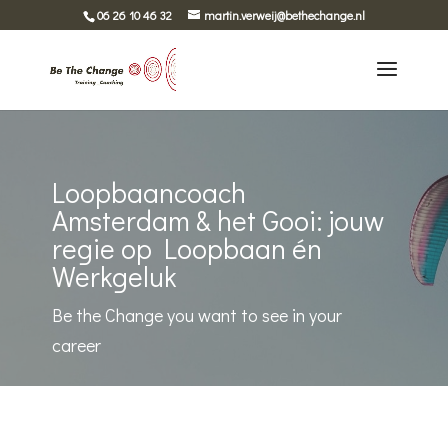
06 26 10 46 32
martin.verweij@bethechange.nl
Loopbaancoach
Amsterdam & het Gooi: jouw
regie op Loopbaan én
Werkgeluk
Be the Change you want to see in your
career