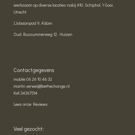
werkzaam op diverse locaties nabij A10, Schiphol, ’t Gooi,
Utrecht
IJsbaanpad 9, A’dam
Oud Bussummerweg 12, Huizen
Contactgegevens
mobile
06 26 10 46 32
martin.verweij@bethechange.nl
KvK 34367514
Lees onze Reviews
Veel gezocht: