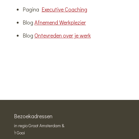
Pagina
Executive Coaching
Blog
Afnemend Werkplezier
Blog
Ontevreden over je werk
Bezoekadressen
in regio Groot Amsterdam &
’t Gooi