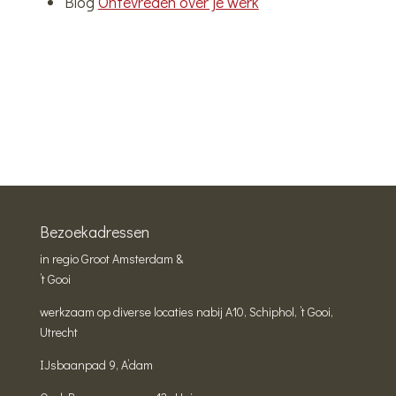
Blog
Ontevreden over je werk
Bezoekadressen
in regio Groot Amsterdam &
’t Gooi
werkzaam op diverse locaties nabij A10, Schiphol, ’t Gooi,
Utrecht
IJsbaanpad 9, A’dam