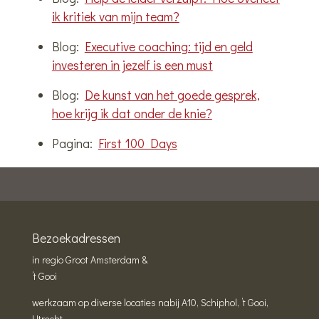
ik kritiek van mijn team?
Blog:
Executive coaching: tijd en geld
investeren in jezelf is een must
Blog:
De kunst van het goede gesprek,
hoe krijg ik dat onder de knie?
Pagina:
First 100 Days
Bezoekadressen
in regio Groot Amsterdam &
’t Gooi
werkzaam op diverse locaties nabij A10, Schiphol, ’t Gooi,
Utrecht