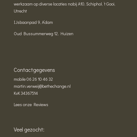
werkzaam op diverse locaties nabij A10, Schiphol, ’t Gooi,
Utrecht
IJsbaanpad 9, A’dam
Oud Bussummerweg 12, Huizen
Contactgegevens
mobile
06 26 10 46 32
martin.verweij@bethechange.nl
KvK 34367514
Lees onze Reviews
Veel gezocht: