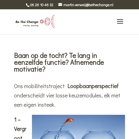
06 26 10 46 32
martin.verweij@bethechange.nl
Baan op de tocht? Te lang in
eenzelfde functie? Afnemende
motivatie?
Ons mobiliteitstraject
Loopbaanperspectief
onderscheidt vier losse keuzemodules, elk met
een eigen insteek.
1 –
Vergr
oot