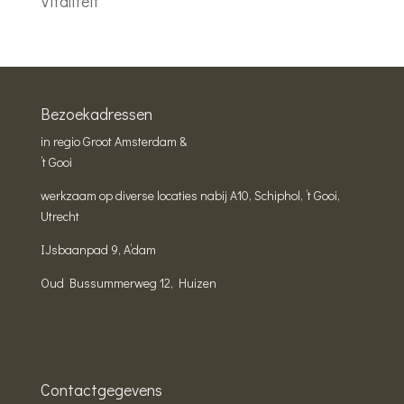
Vitaliteit
Bezoekadressen
in regio Groot Amsterdam &
’t Gooi
werkzaam op diverse locaties nabij A10, Schiphol, ’t Gooi,
Utrecht
IJsbaanpad 9, A’dam
Oud Bussummerweg 12, Huizen
Contactgegevens