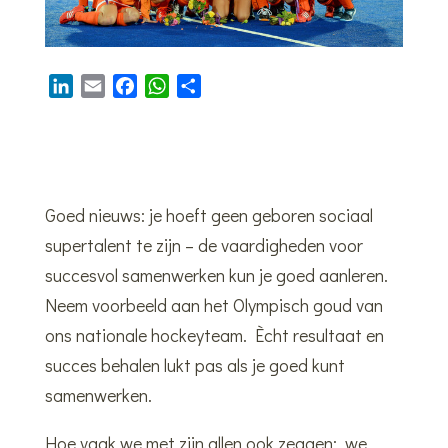
L
E
F
W
D
i
m
a
h
e
n
a
c
a
l
k
i
e
t
e
e
l
b
s
n
d
o
A
Goed nieuws: je hoeft geen geboren sociaal
I
o
p
supertalent te zijn – de vaardigheden voor
n
k
p
succesvol samenwerken kun je goed aanleren.
Neem voorbeeld aan het Olympisch goud van
ons nationale hockeyteam. Ècht resultaat en
succes behalen lukt pas als je goed kunt
samenwerken.
Hoe vaak we met zijn allen ook zeggen: we