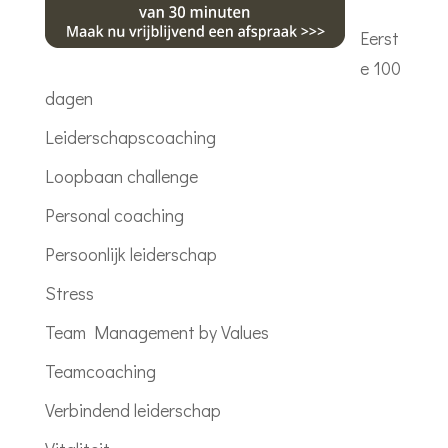
n
k
p
Eerst
e 100
dagen
Leiderschapscoaching
Loopbaan challenge
Personal coaching
Persoonlijk leiderschap
Stress
Team Management by Values
Teamcoaching
Verbindend leiderschap