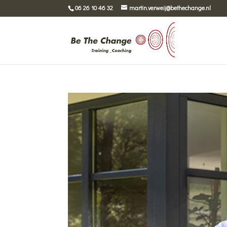
06 26 10 46 32
martin.verweij@bethechange.nl