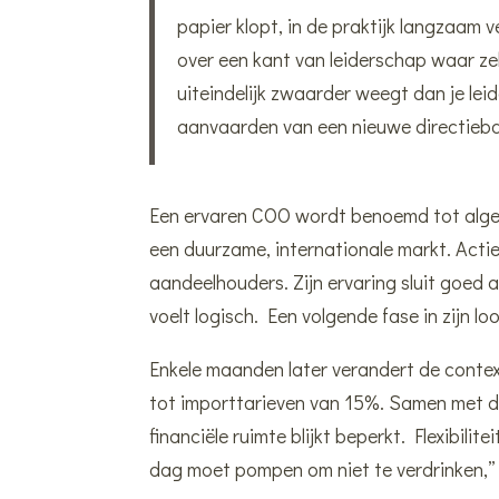
e
l
b
s
n
papier klopt, in de praktijk langzaam 
d
o
A
I
o
p
over een kant van leiderschap waar z
n
k
p
uiteindelijk zwaarder weegt dan je lei
aanvaarden van een nieuwe directieb
Een ervaren COO wordt benoemd tot algeme
een duurzame, internationale markt. Actie
aandeelhouders. Zijn ervaring sluit goed 
voelt logisch. Een volgende fase in zijn lo
Enkele maanden later verandert de contex
tot importtarieven van 15%. Samen met de
financiële ruimte blijkt beperkt. Flexibilit
dag moet pompen om niet te verdrinken,” z