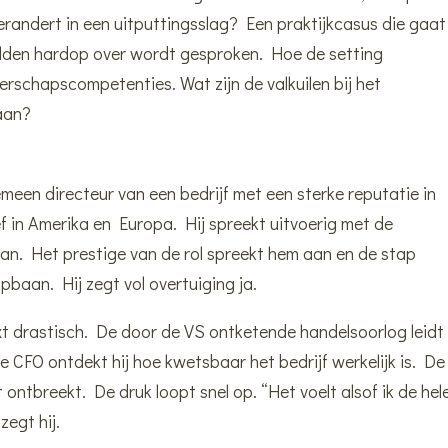
verandert in een uitputtingsslag? Een praktijkcasus die gaat
elden hardop over wordt gesproken. Hoe de setting
derschapscompetenties. Wat zijn de valkuilen bij het
aan?
en directeur van een bedrijf met een sterke reputatie in
f in Amerika en Europa. Hij spreekt uitvoerig met de
aan. Het prestige van de rol spreekt hem aan en de stap
opbaan. Hij zegt vol overtuiging ja.
t drastisch. De door de VS ontketende handelsoorlog leidt
 CFO ontdekt hij hoe kwetsbaar het bedrijf werkelijk is. De
eit ontbreekt. De druk loopt snel op. “Het voelt alsof ik de hel
egt hij.