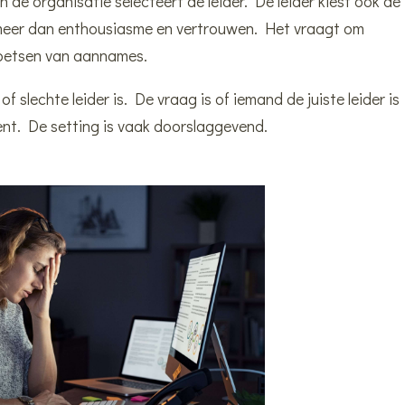
n de organisatie selecteert de leider. De leider kiest ook de
 meer dan enthousiasme en vertrouwen. Het vraagt om
 toetsen van aannames.
 slechte leider is. De vraag is of iemand de juiste leider is
ent. De setting is vaak doorslaggevend.