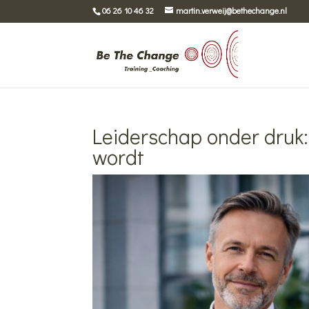
06 26 10 46 32
martin.verweij@bethechange.nl
Leiderschap onder druk:
wordt