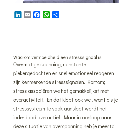
L
E
F
W
D
i
m
a
h
e
n
a
c
a
l
k
i
e
t
e
e
l
b
s
n
d
o
A
Waarom vermoeidheid een stresssignaal is
I
o
p
Overmatige spanning, constante
n
k
p
piekergedachten en snel emotioneel reageren
zijn kenmerkende stresssignalen. Kortom;
stress associëren we het gemakkelijkst met
overactiviteit. En dat klopt ook wel, want als je
stresssysteem te vaak aanslaat wordt het
inderdaad overactief. Maar in aanloop naar
deze situatie van overspanning heb je meestal