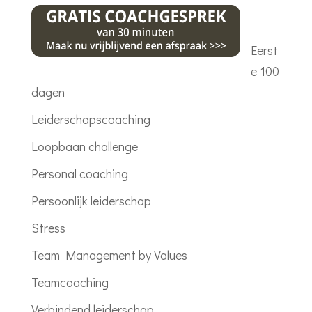
I
o
p
n
k
p
Eerst
e 100
dagen
Leiderschapscoaching
Loopbaan challenge
Personal coaching
Persoonlijk leiderschap
Stress
Team Management by Values
Teamcoaching
Verbindend leiderschap