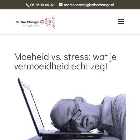
06 26 10 46 32
martin.verweij@bethechange.nl
Moeheid vs. stress: wat je
vermoeidheid echt zegt